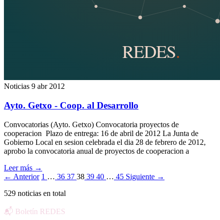
Noticias
9 abr 2012
Ayto. Getxo - Coop. al Desarrollo
Convocatorias (Ayto. Getxo) Convocatoria proyectos de
cooperacion Plazo de entrega: 16 de abril de 2012 La Junta de
Gobierno Local en sesion celebrada el dia 28 de febrero de 2012,
aprobo la convocatoria anual de proyectos de cooperacion a
Leer más
→
← Anterior
1
…
36
37
38
39
40
…
45
Siguiente →
529 noticias en total
📬 Boletín REDES