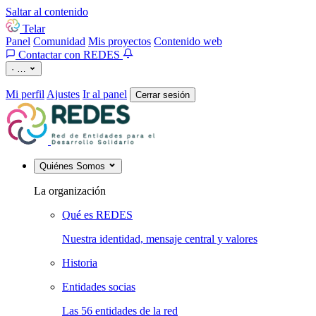
Saltar al contenido
Telar
Panel
Comunidad
Mis proyectos
Contenido web
Contactar con REDES
·
…
Mi perfil
Ajustes
Ir al panel
Cerrar sesión
Quiénes Somos
La organización
Qué es REDES
Nuestra identidad, mensaje central y valores
Historia
Entidades socias
Las 56 entidades de la red