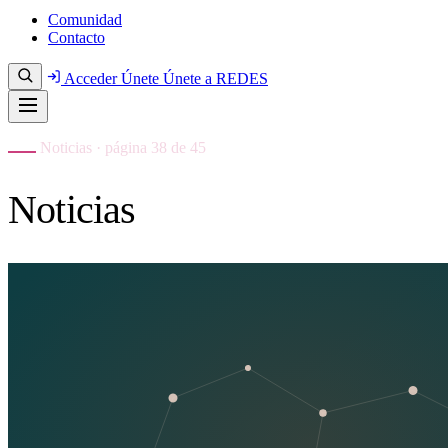
Comunidad
Contacto
Acceder
Únete
Únete a REDES
Noticias · página 38 de 45
Noticias