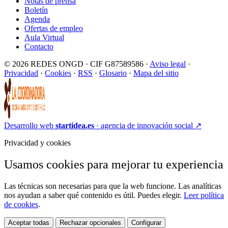
Notas de prensa
Boletín
Agenda
Ofertas de empleo
Aula Virtual
Contacto
© 2026 REDES ONGD · CIF G87589586 ·
Aviso legal
·
Privacidad
·
Cookies
·
RSS
·
Glosario
·
Mapa del sitio
Desarrollo web
startidea.es
· agencia de innovación social
↗
Privacidad y cookies
Usamos cookies para mejorar tu experiencia
Las técnicas son necesarias para que la web funcione. Las analíticas
nos ayudan a saber qué contenido es útil. Puedes elegir.
Leer política
de cookies
.
Aceptar todas
Rechazar opcionales
Configurar