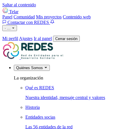
Saltar al contenido
Telar
Panel
Comunidad
Mis proyectos
Contenido web
Contactar con REDES
·
…
Mi perfil
Ajustes
Ir al panel
Cerrar sesión
Quiénes Somos
La organización
Qué es REDES
Nuestra identidad, mensaje central y valores
Historia
Entidades socias
Las 56 entidades de la red