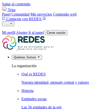
Saltar al contenido
Telar
Panel
Comunidad
Mis proyectos
Contenido web
Contactar con REDES
·
…
Mi perfil
Ajustes
Ir al panel
Cerrar sesión
Quiénes Somos
La organización
Qué es REDES
Nuestra identidad, mensaje central y valores
Historia
Entidades socias
Las 56 entidades de la red