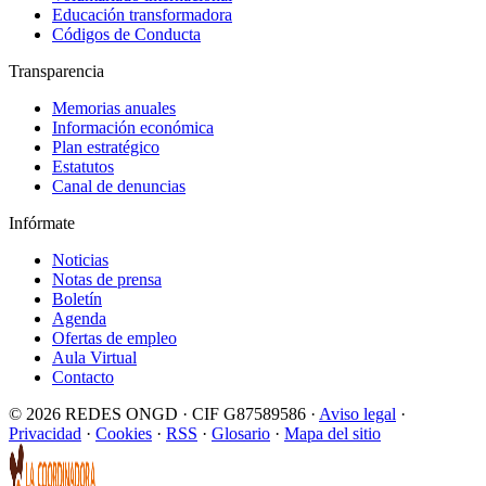
Educación transformadora
Códigos de Conducta
Transparencia
Memorias anuales
Información económica
Plan estratégico
Estatutos
Canal de denuncias
Infórmate
Noticias
Notas de prensa
Boletín
Agenda
Ofertas de empleo
Aula Virtual
Contacto
© 2026 REDES ONGD · CIF G87589586 ·
Aviso legal
·
Privacidad
·
Cookies
·
RSS
·
Glosario
·
Mapa del sitio