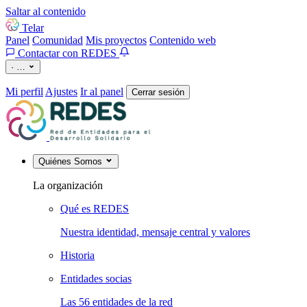
Saltar al contenido
Telar
Panel
Comunidad
Mis proyectos
Contenido web
Contactar con REDES
·
…
Mi perfil
Ajustes
Ir al panel
Cerrar sesión
Quiénes Somos
La organización
Qué es REDES
Nuestra identidad, mensaje central y valores
Historia
Entidades socias
Las 56 entidades de la red