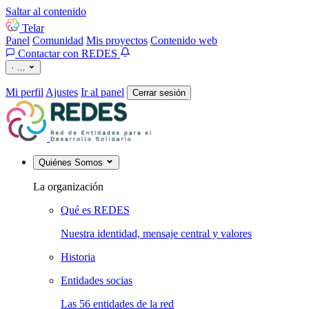
Saltar al contenido
Telar
Panel
Comunidad
Mis proyectos
Contenido web
Contactar con REDES
·
…
Mi perfil
Ajustes
Ir al panel
Cerrar sesión
Quiénes Somos
La organización
Qué es REDES
Nuestra identidad, mensaje central y valores
Historia
Entidades socias
Las 56 entidades de la red