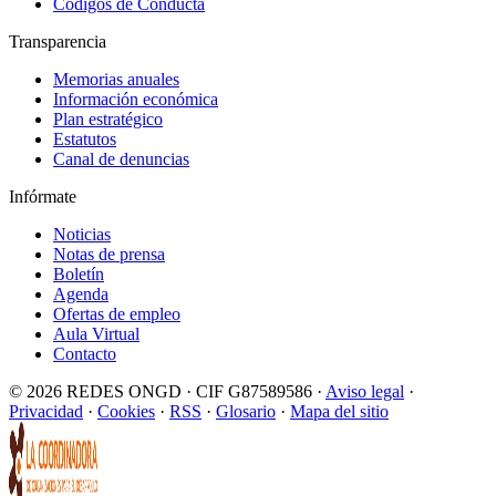
Códigos de Conducta
Transparencia
Memorias anuales
Información económica
Plan estratégico
Estatutos
Canal de denuncias
Infórmate
Noticias
Notas de prensa
Boletín
Agenda
Ofertas de empleo
Aula Virtual
Contacto
© 2026 REDES ONGD · CIF G87589586 ·
Aviso legal
·
Privacidad
·
Cookies
·
RSS
·
Glosario
·
Mapa del sitio