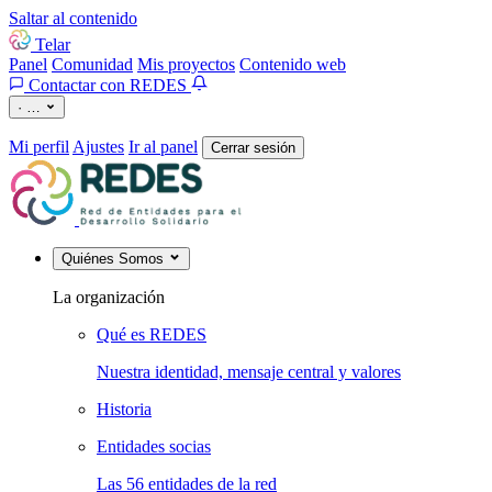
Saltar al contenido
Telar
Panel
Comunidad
Mis proyectos
Contenido web
Contactar con REDES
·
…
Mi perfil
Ajustes
Ir al panel
Cerrar sesión
Quiénes Somos
La organización
Qué es REDES
Nuestra identidad, mensaje central y valores
Historia
Entidades socias
Las 56 entidades de la red