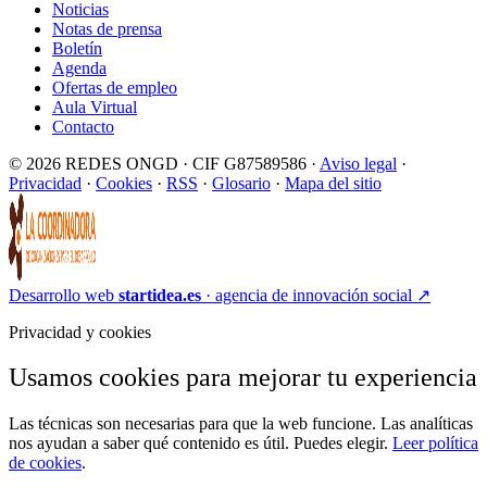
Noticias
Notas de prensa
Boletín
Agenda
Ofertas de empleo
Aula Virtual
Contacto
© 2026 REDES ONGD · CIF G87589586 ·
Aviso legal
·
Privacidad
·
Cookies
·
RSS
·
Glosario
·
Mapa del sitio
Desarrollo web
startidea.es
· agencia de innovación social
↗
Privacidad y cookies
Usamos cookies para mejorar tu experiencia
Las técnicas son necesarias para que la web funcione. Las analíticas
nos ayudan a saber qué contenido es útil. Puedes elegir.
Leer política
de cookies
.