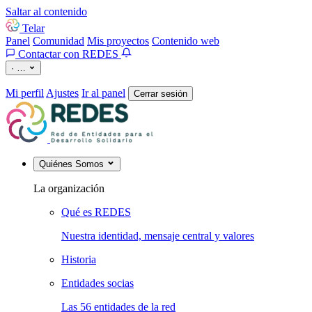
Saltar al contenido
Telar
Panel
Comunidad
Mis proyectos
Contenido web
Contactar con REDES
·
…
Mi perfil
Ajustes
Ir al panel
Cerrar sesión
Quiénes Somos
La organización
Qué es REDES
Nuestra identidad, mensaje central y valores
Historia
Entidades socias
Las 56 entidades de la red