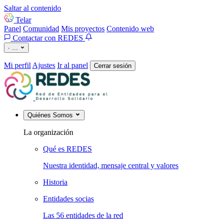
Saltar al contenido
Telar
Panel
Comunidad
Mis proyectos
Contenido web
Contactar con REDES
·
…
Mi perfil
Ajustes
Ir al panel
Cerrar sesión
Quiénes Somos
La organización
Qué es REDES
Nuestra identidad, mensaje central y valores
Historia
Entidades socias
Las 56 entidades de la red