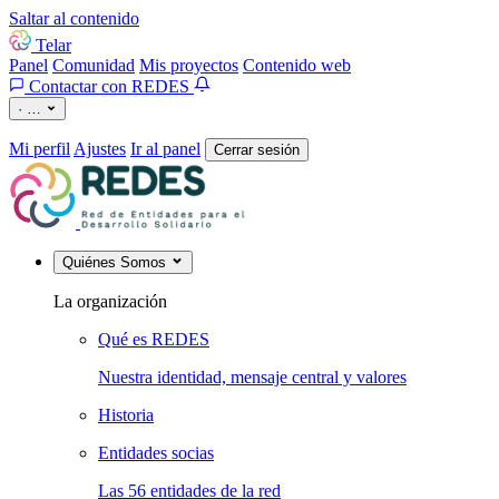
Saltar al contenido
Telar
Panel
Comunidad
Mis proyectos
Contenido web
Contactar con REDES
·
…
Mi perfil
Ajustes
Ir al panel
Cerrar sesión
Quiénes Somos
La organización
Qué es REDES
Nuestra identidad, mensaje central y valores
Historia
Entidades socias
Las 56 entidades de la red