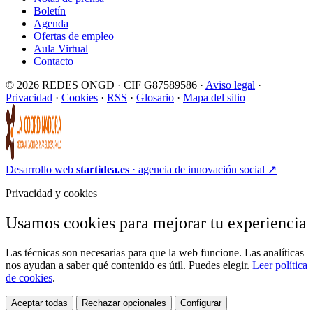
Boletín
Agenda
Ofertas de empleo
Aula Virtual
Contacto
© 2026 REDES ONGD · CIF G87589586 ·
Aviso legal
·
Privacidad
·
Cookies
·
RSS
·
Glosario
·
Mapa del sitio
Desarrollo web
startidea.es
· agencia de innovación social
↗
Privacidad y cookies
Usamos cookies para mejorar tu experiencia
Las técnicas son necesarias para que la web funcione. Las analíticas
nos ayudan a saber qué contenido es útil. Puedes elegir.
Leer política
de cookies
.
Aceptar todas
Rechazar opcionales
Configurar