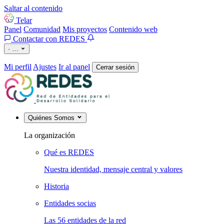
Saltar al contenido
Telar
Panel
Comunidad
Mis proyectos
Contenido web
Contactar con REDES
·
…
Mi perfil
Ajustes
Ir al panel
Cerrar sesión
Quiénes Somos
La organización
Qué es REDES
Nuestra identidad, mensaje central y valores
Historia
Entidades socias
Las 56 entidades de la red