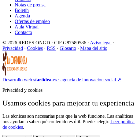
Notas de prensa
Boletín
Agenda
Ofertas de empleo
Aula Virtual
Contacto
© 2026 REDES ONGD · CIF G87589586 ·
Aviso legal
·
Privacidad
·
Cookies
·
RSS
·
Glosario
·
Mapa del sitio
Desarrollo web
startidea.es
· agencia de innovación social
↗
Privacidad y cookies
Usamos cookies para mejorar tu experiencia
Las técnicas son necesarias para que la web funcione. Las analíticas
nos ayudan a saber qué contenido es útil. Puedes elegir.
Leer política
de cookies
.