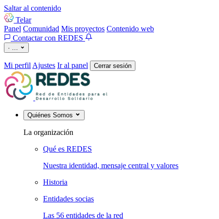
Saltar al contenido
Telar
Panel
Comunidad
Mis proyectos
Contenido web
Contactar con REDES
·
…
Mi perfil
Ajustes
Ir al panel
Cerrar sesión
Quiénes Somos
La organización
Qué es REDES
Nuestra identidad, mensaje central y valores
Historia
Entidades socias
Las 56 entidades de la red