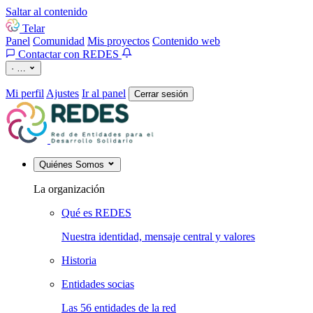
Saltar al contenido
Telar
Panel
Comunidad
Mis proyectos
Contenido web
Contactar con REDES
·
…
Mi perfil
Ajustes
Ir al panel
Cerrar sesión
Quiénes Somos
La organización
Qué es REDES
Nuestra identidad, mensaje central y valores
Historia
Entidades socias
Las 56 entidades de la red