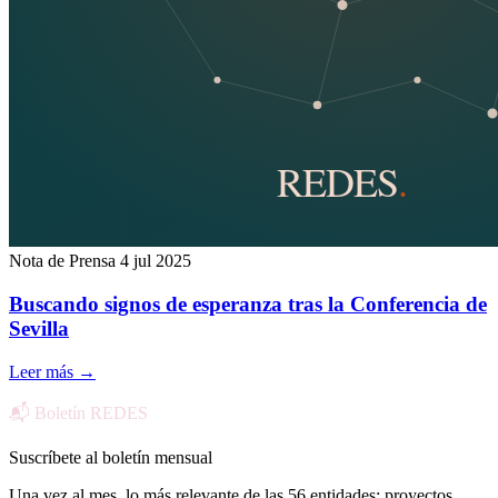
Nota de Prensa
4 jul 2025
Buscando signos de esperanza tras la Conferencia de
Sevilla
Leer más
→
📬 Boletín REDES
Suscríbete al boletín mensual
Una vez al mes, lo más relevante de las 56 entidades: proyectos