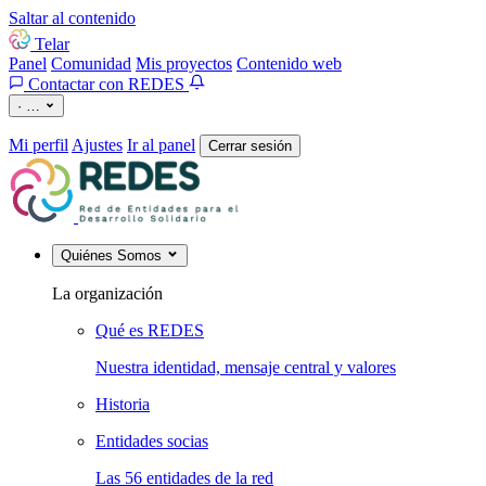
Saltar al contenido
Telar
Panel
Comunidad
Mis proyectos
Contenido web
Contactar con REDES
·
…
Mi perfil
Ajustes
Ir al panel
Cerrar sesión
Quiénes Somos
La organización
Qué es REDES
Nuestra identidad, mensaje central y valores
Historia
Entidades socias
Las 56 entidades de la red