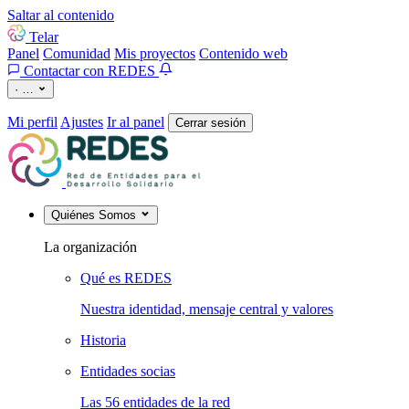
Saltar al contenido
Telar
Panel
Comunidad
Mis proyectos
Contenido web
Contactar con REDES
·
…
Mi perfil
Ajustes
Ir al panel
Cerrar sesión
Quiénes Somos
La organización
Qué es REDES
Nuestra identidad, mensaje central y valores
Historia
Entidades socias
Las 56 entidades de la red