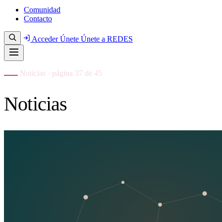
Comunidad
Contacto
Acceder
Únete
Únete a REDES
Noticias · página 37 de 45
Noticias