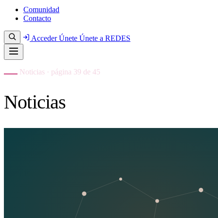
Comunidad
Contacto
Acceder
Únete
Únete a REDES
Noticias · página 39 de 45
Noticias