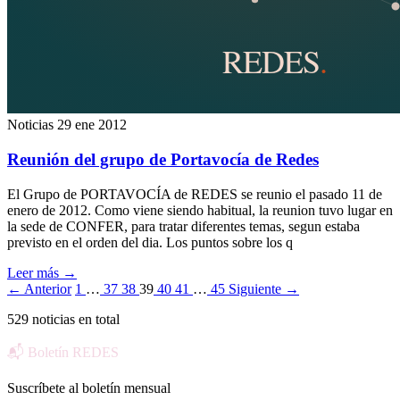
Noticias
29 ene 2012
Reunión del grupo de Portavocía de Redes
El Grupo de PORTAVOCÍA de REDES se reunio el pasado 11 de
enero de 2012. Como viene siendo habitual, la reunion tuvo lugar en
la sede de CONFER, para tratar diferentes temas, segun estaba
previsto en el orden del dia. Los puntos sobre los q
Leer más
→
← Anterior
1
…
37
38
39
40
41
…
45
Siguiente →
529 noticias en total
📬 Boletín REDES
Suscríbete al boletín mensual