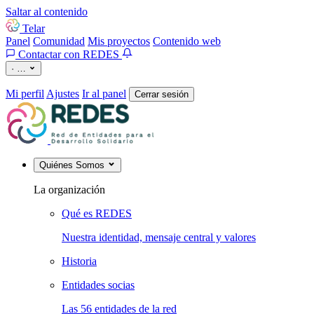
Saltar al contenido
Telar
Panel
Comunidad
Mis proyectos
Contenido web
Contactar con REDES
·
…
Mi perfil
Ajustes
Ir al panel
Cerrar sesión
Quiénes Somos
La organización
Qué es REDES
Nuestra identidad, mensaje central y valores
Historia
Entidades socias
Las 56 entidades de la red