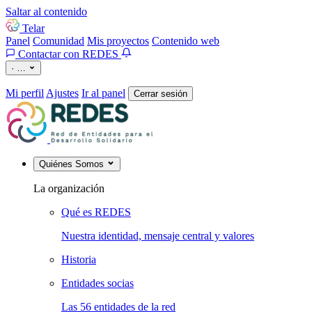
Saltar al contenido
Telar
Panel
Comunidad
Mis proyectos
Contenido web
Contactar con REDES
·
…
Mi perfil
Ajustes
Ir al panel
Cerrar sesión
Quiénes Somos
La organización
Qué es REDES
Nuestra identidad, mensaje central y valores
Historia
Entidades socias
Las 56 entidades de la red