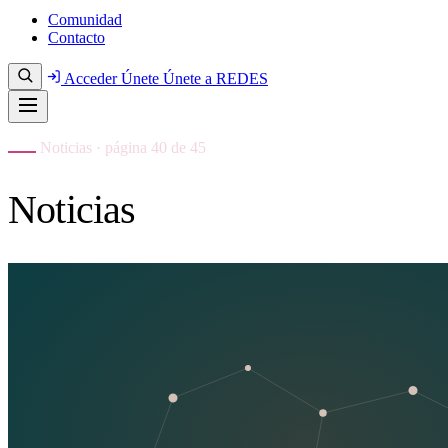
Comunidad
Contacto
Acceder
Únete
Únete a REDES
Noticias · página 40 de 45
Noticias