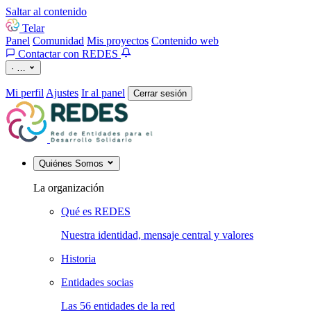
Saltar al contenido
Telar
Panel
Comunidad
Mis proyectos
Contenido web
Contactar con REDES
·
…
Mi perfil
Ajustes
Ir al panel
Cerrar sesión
Quiénes Somos
La organización
Qué es REDES
Nuestra identidad, mensaje central y valores
Historia
Entidades socias
Las 56 entidades de la red