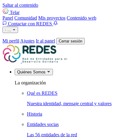
Saltar al contenido
Telar
Panel
Comunidad
Mis proyectos
Contenido web
Contactar con REDES
·
…
Mi perfil
Ajustes
Ir al panel
Cerrar sesión
Quiénes Somos
La organización
Qué es REDES
Nuestra identidad, mensaje central y valores
Historia
Entidades socias
Las 56 entidades de la red