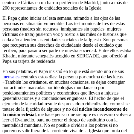
centro de Cáritas en un barrio periférico de Madrid, junto a más de
200 representantes de entidades sociales de la Iglesia.
El Papa quiso iniciar así esta semana, mirando a los ojos de las
personas en situación vulnerable. Los testimonios de tres de estas
personas (madres sin recursos, inmigrantes sin papeles, mujeres
víctimas de trata) pusieron voz y rostro a las miles de historias que
cada año atienden las entidades sociales de la Iglesia. Son personas
que recuperan sus derechos de ciudadanía desde el cuidado que
reciben, para pasar a ser parte de nuestra sociedad. Entre ellos estaba
Khadri, migrante senegalés acogido en SERCADE, que ofreció al
Papa su tarjeta de residencia.
En sus palabras, el Papa insistió en lo que está siendo uno de sus
mensajes
centrales estos días: la persona por encima de las ideas.
«También los cristianos, en muchas ocasiones, se dejan contagiar
por actitudes marcadas por ideologías mundanas o por
posicionamientos políticos y económicos que llevan a injustas
generalizaciones y a conclusiones engañosas. El hecho de que el
ejercicio de la caridad resulte despreciado o ridiculizado, como si se
tratase de la fijación de algunos y no del
núcleo incandescente de
la misión eclesial
, me hace pensar que siempre es necesario volver a
leer el Evangelio, para no correr el riesgo de sustituirlo con la
mentalidad mundana. No es posible olvidar a los pobres si no
queremos salir fuera de la corriente viva de la Iglesia que brota del