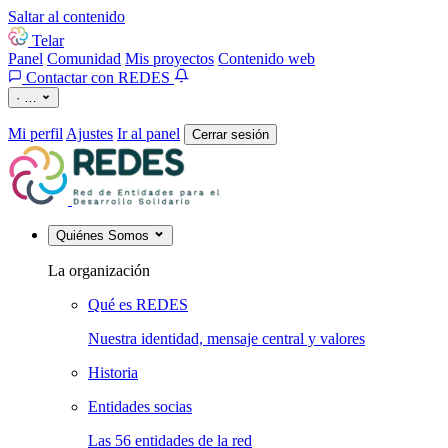
Saltar al contenido
Telar
Panel
Comunidad
Mis proyectos
Contenido web
Contactar con REDES
·
…
Mi perfil
Ajustes
Ir al panel
Cerrar sesión
Quiénes Somos
La organización
Qué es REDES
Nuestra identidad, mensaje central y valores
Historia
Entidades socias
Las 56 entidades de la red