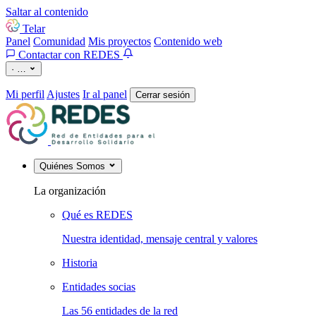
Saltar al contenido
Telar
Panel
Comunidad
Mis proyectos
Contenido web
Contactar con REDES
·
…
Mi perfil
Ajustes
Ir al panel
Cerrar sesión
Quiénes Somos
La organización
Qué es REDES
Nuestra identidad, mensaje central y valores
Historia
Entidades socias
Las 56 entidades de la red