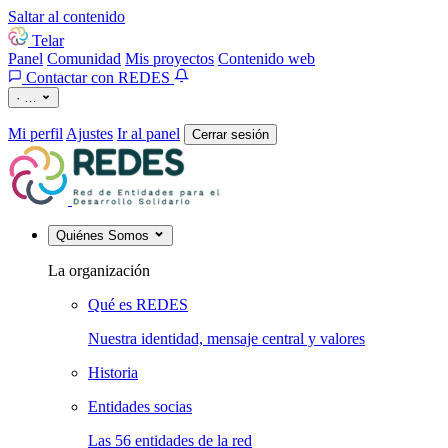
Saltar al contenido
Telar
Panel
Comunidad
Mis proyectos
Contenido web
Contactar con REDES
·
…
Mi perfil
Ajustes
Ir al panel
Cerrar sesión
Quiénes Somos
La organización
Qué es REDES
Nuestra identidad, mensaje central y valores
Historia
Entidades socias
Las 56 entidades de la red