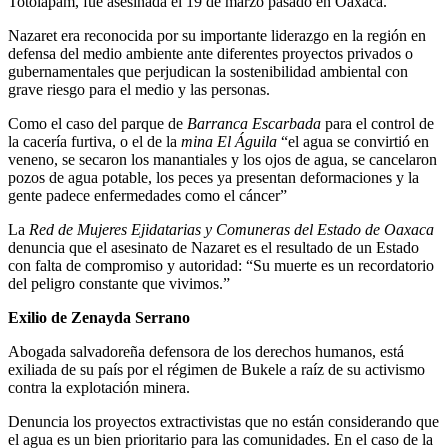
Totolápam, fue asesinada el 19 de marzo pasado en Oaxaca.
Nazaret era reconocida por su importante liderazgo en la región en
defensa del medio ambiente ante diferentes proyectos privados o
gubernamentales que perjudican la sostenibilidad ambiental con
grave riesgo para el medio y las personas.
Como el caso del parque de
Barranca Escarbada
para el control de
la cacería furtiva, o el de la
mina El Águila
“el agua se convirtió en
veneno, se secaron los manantiales y los ojos de agua, se cancelaron
pozos de agua potable, los peces ya presentan deformaciones y la
gente padece enfermedades como el cáncer”
La
Red de Mujeres Ejidatarias y Comuneras del Estado de Oaxaca
denuncia que el asesinato de Nazaret es el resultado de un Estado
con falta de compromiso y autoridad: “Su muerte es un recordatorio
del peligro constante que vivimos.”
Exilio de Zenayda Serrano
Abogada salvadoreña defensora de los derechos humanos, está
exiliada de su país por el régimen de Bukele a raíz de su activismo
contra la explotación minera.
Denuncia los proyectos extractivistas que no están considerando que
el agua es un bien prioritario para las comunidades. En el caso de la