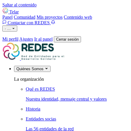
Saltar al contenido
Telar
Panel
Comunidad
Mis proyectos
Contenido web
Contactar con REDES
·
…
Mi perfil
Ajustes
Ir al panel
Cerrar sesión
Quiénes Somos
La organización
Qué es REDES
Nuestra identidad, mensaje central y valores
Historia
Entidades socias
Las 56 entidades de la red