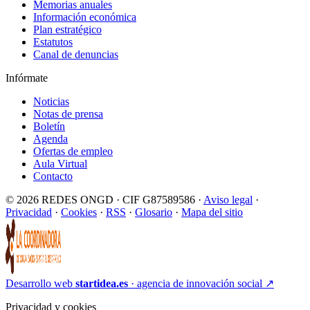
Memorias anuales
Información económica
Plan estratégico
Estatutos
Canal de denuncias
Infórmate
Noticias
Notas de prensa
Boletín
Agenda
Ofertas de empleo
Aula Virtual
Contacto
© 2026 REDES ONGD · CIF G87589586 ·
Aviso legal
·
Privacidad
·
Cookies
·
RSS
·
Glosario
·
Mapa del sitio
Desarrollo web
startidea.es
· agencia de innovación social
↗
Privacidad y cookies