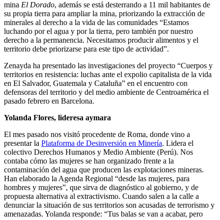
mina
El
Dorado
, además se está desterrando a 11 mil habitantes de
su propia tierra para ampliar la mina, priorizando la extracción de
minerales al derecho a la vida de las comunidades “Estamos
luchando por el agua y por la tierra, pero también por nuestro
derecho a la permanencia. Necesitamos producir alimentos y el
territorio debe priorizarse para este tipo de actividad”.
Zenayda ha presentado las investigaciones del proyecto “Cuerpos y
territorios en resistencia: luchas ante el expolio capitalista de la vida
en El Salvador, Guatemala y Cataluña” en el encuentro con
defensoras del territorio y del medio ambiente de Centroamérica el
pasado febrero en Barcelona.
Yolanda Flores, lideresa aymara
El mes pasado nos visitó procedente de Roma, donde vino a
presentar la
Plataforma de Desinversión en Minería
. Lidera el
colectivo Derechos Humanos y Medio Ambiente (Perú). Nos
contaba cómo las mujeres se han organizado frente a la
contaminación del agua que producen las explotaciones mineras.
Han elaborado la Agenda Regional “desde las mujeres, para
hombres y mujeres”, que sirva de diagnóstico al gobierno, y de
propuesta alternativa al extractivismo. Cuando salen a la calle a
denunciar la situación de sus territorios son acusadas de terrorismo y
amenazadas. Yolanda responde: “Tus balas se van a acabar, pero