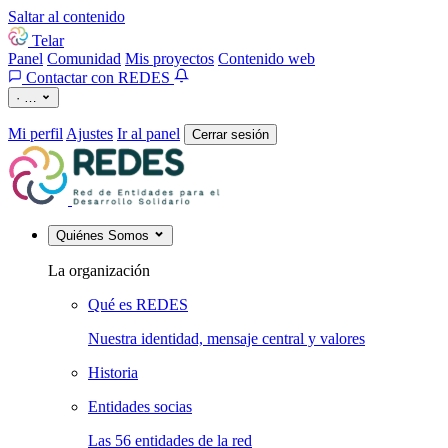
Saltar al contenido
Telar
Panel
Comunidad
Mis proyectos
Contenido web
Contactar con REDES
·
…
Mi perfil
Ajustes
Ir al panel
Cerrar sesión
Quiénes Somos
La organización
Qué es REDES
Nuestra identidad, mensaje central y valores
Historia
Entidades socias
Las 56 entidades de la red