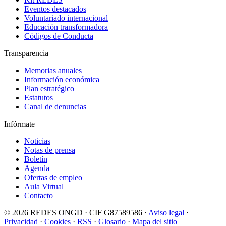
Eventos destacados
Voluntariado internacional
Educación transformadora
Códigos de Conducta
Transparencia
Memorias anuales
Información económica
Plan estratégico
Estatutos
Canal de denuncias
Infórmate
Noticias
Notas de prensa
Boletín
Agenda
Ofertas de empleo
Aula Virtual
Contacto
© 2026 REDES ONGD · CIF G87589586 ·
Aviso legal
·
Privacidad
·
Cookies
·
RSS
·
Glosario
·
Mapa del sitio