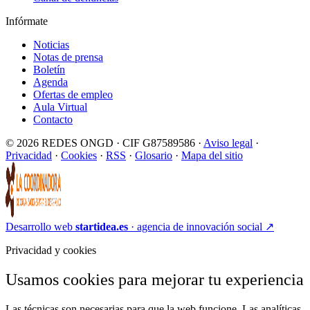
Infórmate
Noticias
Notas de prensa
Boletín
Agenda
Ofertas de empleo
Aula Virtual
Contacto
© 2026 REDES ONGD · CIF G87589586 ·
Aviso legal
·
Privacidad
·
Cookies
·
RSS
·
Glosario
·
Mapa del sitio
Desarrollo web
startidea.es
· agencia de innovación social
↗
Privacidad y cookies
Usamos cookies para mejorar tu experiencia
Las técnicas son necesarias para que la web funcione. Las analíticas