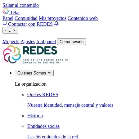
Saltar al contenido
Telar
Panel
Comunidad
Mis proyectos
Contenido web
Contactar con REDES
·
…
Mi perfil
Ajustes
Ir al panel
Cerrar sesión
Quiénes Somos
La organización
Qué es REDES
Nuestra identidad, mensaje central y valores
Historia
Entidades socias
Las 56 entidades de la red