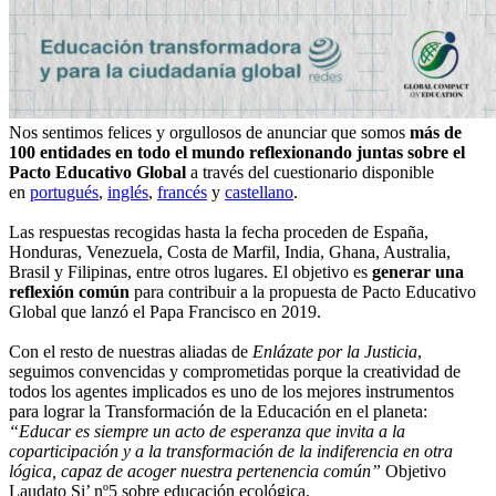
Nos sentimos felices y orgullosos de anunciar que somos
más de
100 entidades en todo el mundo reflexionando juntas sobre el
Pacto Educativo Global
a través del cuestionario disponible
en
portugués
,
inglés
,
francés
y
castellano
.
Las respuestas recogidas hasta la fecha proceden de España,
Honduras, Venezuela, Costa de Marfil, India, Ghana, Australia,
Brasil y Filipinas, entre otros lugares. El objetivo es
generar una
reflexión común
para contribuir a la propuesta de Pacto Educativo
Global que lanzó el Papa Francisco en 2019.
Con el resto de nuestras aliadas de
Enlázate por la Justicia
,
seguimos convencidas y comprometidas porque la creatividad de
todos los agentes implicados es uno de los mejores instrumentos
para lograr la Transformación de la Educación en el planeta:
“Educar es siempre un acto de esperanza que invita a la
coparticipación y a la transformación de la indiferencia en otra
lógica, capaz de acoger nuestra pertenencia común”
Objetivo
Laudato Si’ nº5 sobre educación ecológica.