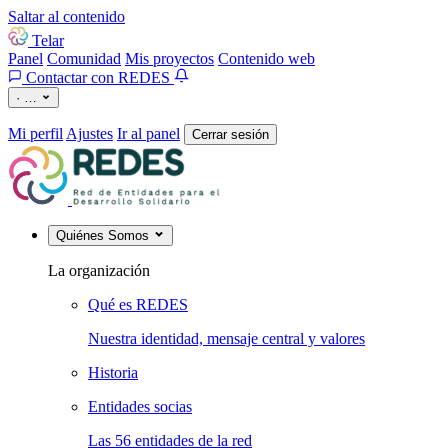
Saltar al contenido
Telar
Panel
Comunidad
Mis proyectos
Contenido web
Contactar con REDES
·
…
Mi perfil
Ajustes
Ir al panel
Cerrar sesión
Quiénes Somos
La organización
Qué es REDES
Nuestra identidad, mensaje central y valores
Historia
Entidades socias
Las 56 entidades de la red