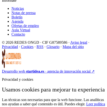
Infórmate
Noticias
Notas de prensa
Boletín
Agenda
Ofertas de empleo
Aula Virtual
Contacto
© 2026 REDES ONGD · CIF G87589586 ·
Aviso legal
·
Privacidad
·
Cookies
·
RSS
·
Glosario
·
Mapa del sitio
Desarrollo web
startidea.es
· agencia de innovación social
↗
Privacidad y cookies
Usamos cookies para mejorar tu experiencia
Las técnicas son necesarias para que la web funcione. Las analíticas
nos ayudan a saber qué contenido es útil. Puedes elegir.
Leer política