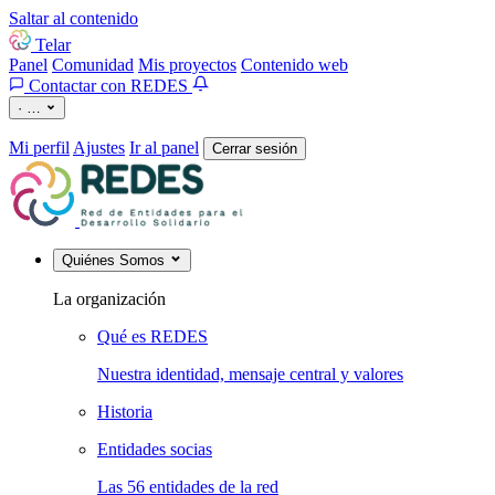
Saltar al contenido
Telar
Panel
Comunidad
Mis proyectos
Contenido web
Contactar con REDES
·
…
Mi perfil
Ajustes
Ir al panel
Cerrar sesión
Quiénes Somos
La organización
Qué es REDES
Nuestra identidad, mensaje central y valores
Historia
Entidades socias
Las 56 entidades de la red