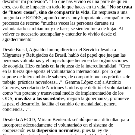
descubrir mi profesión”. “Lo que has vivido es una parte de quien
eres, eso tiene impacto en todo lo que haces en tu vida.”
No se trata
de “hacer cosas”, sino de compartir la vida
. En respuesta a una
pregunta de REDES, apuntó que es muy importante acompañar los
procesos de retorno “muchas veces las personas durante su
voluntariado cambian muy de base, se sienten fuera de lugar. Al
volver es necesario acompañar y entender lo vivido desde el
agradecimiento”.
Desde Brasil, Agnaldo Junior, director del Servicio Jesuita a
Migrantes y Refugiados de Brasil, habló del papel que juegan las
personas voluntarias y el impacto que tienen en las organizaciones
de acogida. Hizo énfasis en la riqueza de la interculturalidad. “Creo
en la fuerza que aporta el voluntariado internacional por lo que
supone de intercambio de saberes, de compartir buenas prácticas de
trabajo, prácticas novedosas…”. Gemma López citó a António
Guterres, secretario de Naciones Unidas que definió el voluntariado
como “un potente y transversal medio de implementación de los
ODS,
moviliza a las sociedades
, mejora la gobernanza, promueve
la paz, el desarrollo, facilita el cambio de mentalidad, genera
conciencia…”.
Desde la AECID, Miriam Benterrak señaló que una dificultad para
incorporar adecuadamente el voluntariado en el sistema de
cooperación es la
dispersión normativa
, pues la ley de