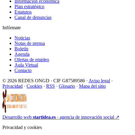
Información económica
Plan estratégico
Estatutos
Canal de denuncias
Infórmate
Noticias
Notas de prensa
Boletín
Agenda
Ofertas de empleo
Aula Virtual
Contacto
© 2026 REDES ONGD · CIF G87589586 ·
Aviso legal
·
Privacidad
·
Cookies
·
RSS
·
Glosario
·
Mapa del sitio
Desarrollo web
startidea.es
· agencia de innovación social
↗
Privacidad y cookies