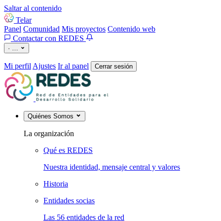
Saltar al contenido
Telar
Panel
Comunidad
Mis proyectos
Contenido web
Contactar con REDES
·
…
Mi perfil
Ajustes
Ir al panel
Cerrar sesión
Quiénes Somos
La organización
Qué es REDES
Nuestra identidad, mensaje central y valores
Historia
Entidades socias
Las 56 entidades de la red