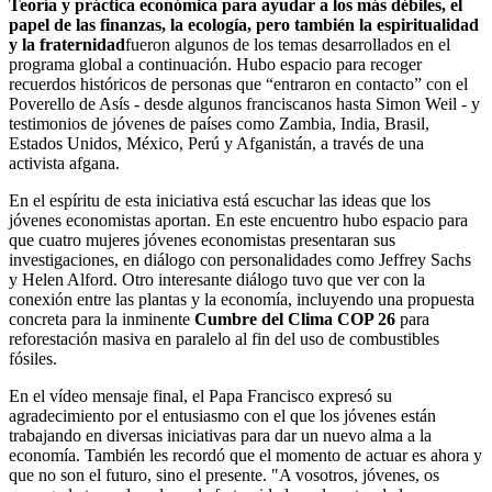
Teoría y práctica económica para ayudar a los más débiles, el
papel de las finanzas, la ecología, pero también la espiritualidad
y la fraternidad
fueron algunos de los temas desarrollados en el
programa global a continuación. Hubo espacio para recoger
recuerdos históricos de personas que “entraron en contacto” con el
Poverello de Asís - desde algunos franciscanos hasta Simon Weil - y
testimonios de jóvenes de países como Zambia, India, Brasil,
Estados Unidos, México, Perú y Afganistán, a través de una
activista afgana.
En el espíritu de esta iniciativa está escuchar las ideas que los
jóvenes economistas aportan. En este encuentro hubo espacio para
que cuatro mujeres jóvenes economistas presentaran sus
investigaciones, en diálogo con personalidades como Jeffrey Sachs
y Helen Alford. Otro interesante diálogo tuvo que ver con la
conexión entre las plantas y la economía, incluyendo una propuesta
concreta para la inminente
Cumbre del Clima COP 26
para
reforestación masiva en paralelo al fin del uso de combustibles
fósiles.
En el vídeo mensaje final, el Papa Francisco expresó su
agradecimiento por el entusiasmo con el que los jóvenes están
trabajando en diversas iniciativas para dar un nuevo alma a la
economía. También les recordó que el momento de actuar es ahora y
que no son el futuro, sino el presente. "A vosotros, jóvenes, os