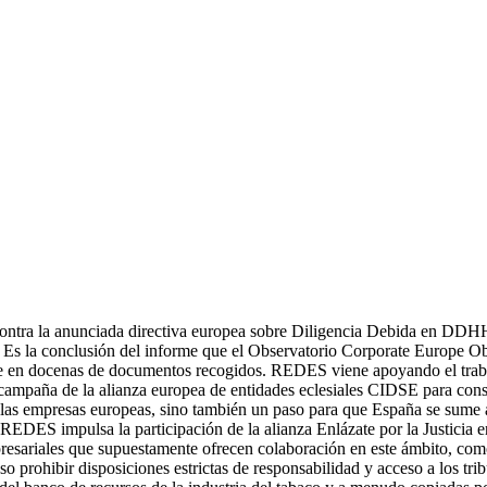
 contra la anunciada directiva europea sobre Diligencia Debida en DDH
Es la conclusión del informe que el Observatorio Corporate Europe Obs
e en docenas de documentos recogidos. REDES viene apoyando el trab
campaña de la alianza europea de entidades eclesiales CIDSE para conse
de las empresas europeas, sino también un paso para que España se sume
 REDES impulsa la participación de la alianza Enlázate por la Justicia 
presariales que supuestamente ofrecen colaboración en este ámbito, c
cluso prohibir disposiciones estrictas de responsabilidad y acceso a los 