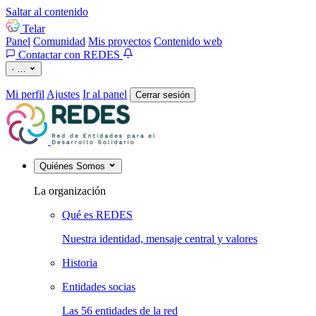
Saltar al contenido
Telar
Panel
Comunidad
Mis proyectos
Contenido web
Contactar con REDES
·
…
Mi perfil
Ajustes
Ir al panel
Cerrar sesión
Quiénes Somos
La organización
Qué es REDES
Nuestra identidad, mensaje central y valores
Historia
Entidades socias
Las 56 entidades de la red