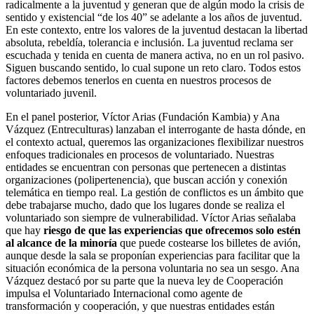
radicalmente a la juventud y generan que de algún modo la crisis de
sentido y existencial “de los 40” se adelante a los años de juventud.
En este contexto, entre los valores de la juventud destacan la libertad
absoluta, rebeldía, tolerancia e inclusión. La juventud reclama ser
escuchada y tenida en cuenta de manera activa, no en un rol pasivo.
Siguen buscando sentido, lo cual supone un reto claro. Todos estos
factores debemos tenerlos en cuenta en nuestros procesos de
voluntariado juvenil.
En el panel posterior, Víctor Arias (Fundación Kambia) y Ana
Vázquez (Entreculturas) lanzaban el interrogante de hasta dónde, en
el contexto actual, queremos las organizaciones flexibilizar nuestros
enfoques tradicionales en procesos de voluntariado. Nuestras
entidades se encuentran con personas que pertenecen a distintas
organizaciones (polipertenencia), que buscan acción y conexión
telemática en tiempo real. La gestión de conflictos es un ámbito que
debe trabajarse mucho, dado que los lugares donde se realiza el
voluntariado son siempre de vulnerabilidad. Víctor Arias señalaba
que hay
riesgo de que las experiencias que ofrecemos solo estén
al alcance de la minoría
que puede costearse los billetes de avión,
aunque desde la sala se proponían experiencias para facilitar que la
situación económica de la persona voluntaria no sea un sesgo. Ana
Vázquez destacó por su parte que la nueva ley de Cooperación
impulsa el Voluntariado Internacional como agente de
transformación y cooperación, y que nuestras entidades están