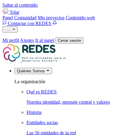
Saltar al contenido
Telar
Panel
Comunidad
Mis proyectos
Contenido web
Contactar con REDES
·
…
Mi perfil
Ajustes
Ir al panel
Cerrar sesión
Quiénes Somos
La organización
Qué es REDES
Nuestra identidad, mensaje central y valores
Historia
Entidades socias
Las 56 entidades de la red