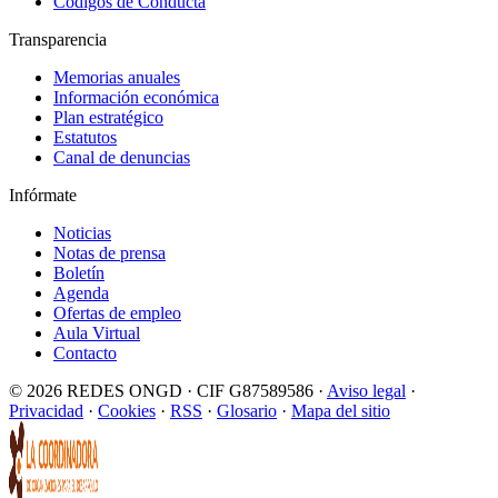
Códigos de Conducta
Transparencia
Memorias anuales
Información económica
Plan estratégico
Estatutos
Canal de denuncias
Infórmate
Noticias
Notas de prensa
Boletín
Agenda
Ofertas de empleo
Aula Virtual
Contacto
© 2026 REDES ONGD · CIF G87589586 ·
Aviso legal
·
Privacidad
·
Cookies
·
RSS
·
Glosario
·
Mapa del sitio