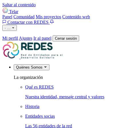
Saltar al contenido
Telar
Panel
Comunidad
Mis proyectos
Contenido web
Contactar con REDES
·
…
Mi perfil
Ajustes
Ir al panel
Cerrar sesión
Quiénes Somos
La organización
Qué es REDES
Nuestra identidad, mensaje central y valores
Historia
Entidades socias
Las 56 entidades de la red