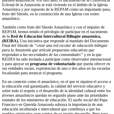
pueblos amazónicos. Por otro lado, el nacimiento de la Conferencia
Eclesial de la Amazonía se está viviendo en el ámbito de la Iglesia
Amazónica y por supuesto de la REPAM como un importante paso,
fruto del Sínodo, en la construcción de una Iglesia con rostro
amazónico.
También como fruto del Sínodo Amazónico y con el impulso de
REPAM, hemos tenido el privilegio de participar en el nacimiento
de la
Red de Educación Intercultural Bilingüe amazónica,
(REIBA).
Una iniciativa que responde al mandato del Documento
Final del Sínodo de
“crear una red escolar de educación bilingüe
para la Amazonía que articule propuestas educativas que
respondan a las necesidades de las comunidades”
y en la que
REDES ha sido invitada a participar como observador internacional
y para apoyar un
programa de voluntariado
que pueda ofrecer en
sus entidades socias, experiencias de uno o dos años en las escuelas
focalizadas para arrancar el programa.
En un contexto como el amazónico, en el que ni siquiera el acceso a
la educación está garantizado, la calidad del servicio educativo y
sobre todo el respeto y el desarrollo de la identidad cultural entre los
jóvenes amazónicos quedan en segundo plano ante las prioridades
estatales de los ministerios de educación. El
sueño social
del Papa
Francisco en Querida Amazonía subraya la importancia de una
educación inculturada e intercultural que contribuya a que los
pueblos originarios sean sujetos de su propio desarrollo. Pero para