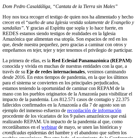
Dom Pedro Casaldáliga, “Cantata de la Tierra sin Males”
Hoy nos toca recoger el testigo de quien nos ha alimentado y hecho
crecer en el “
sueño de una Iglesia vestida solamente de Evangelio y
sandalias”
. Y gracias al Espíritu que sopla y lo hace fuerte, en
REDES estamos siendo testigos de realidades en la Iglesia
Amazónica que alimentan esa utopía. Son espacios de red en los
que, desde nuestra pequeñez, pero gracias a caminar con otros y
empeñarnos en tejer, tejer y tejer tenemos el privilegio de participar.
La primera de ellas, es la
Red Eclesial Panamazónica (REPAM)
conocida y vivida en muchas de nuestras entidades con la que, a
través de su
Eje de redes internacionales
, venimos caminando
desde 2016. En estos tiempos de pandemia, en la que los últimos
para el sistema se convierten en los principales perjudicados,
estamos teniendo la oportunidad de caminar con REPAM de la
mano con los pueblos originarios de la Amazonía para visibilizar el
impacto de la pandemia. Los 812.571 casos de contagio y 22.375
fallecidos confirmados en la Amazonía a día 7 de agosto son un
ejemplo del inmenso esfuerzo de
recopilación de información
procedente de los vicariatos de los 9 países amazónicos que está
realizando REPAM. Un impacto de la pandemia al que, como
recordábamos en el
webinar
de mayo, se unen las históricas y
cronificadas
epidemias del hambre y el abandono que sufren los