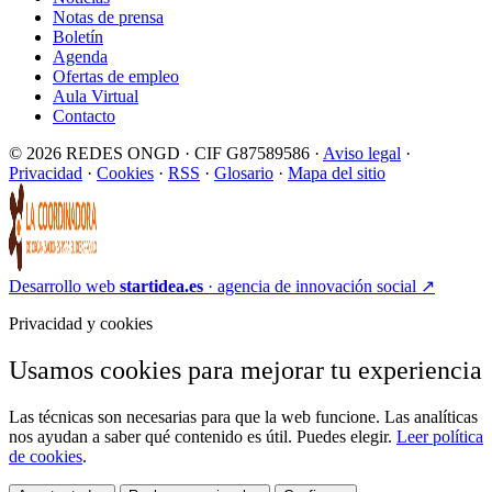
Notas de prensa
Boletín
Agenda
Ofertas de empleo
Aula Virtual
Contacto
© 2026 REDES ONGD · CIF G87589586 ·
Aviso legal
·
Privacidad
·
Cookies
·
RSS
·
Glosario
·
Mapa del sitio
Desarrollo web
startidea.es
· agencia de innovación social
↗
Privacidad y cookies
Usamos cookies para mejorar tu experiencia
Las técnicas son necesarias para que la web funcione. Las analíticas
nos ayudan a saber qué contenido es útil. Puedes elegir.
Leer política
de cookies
.