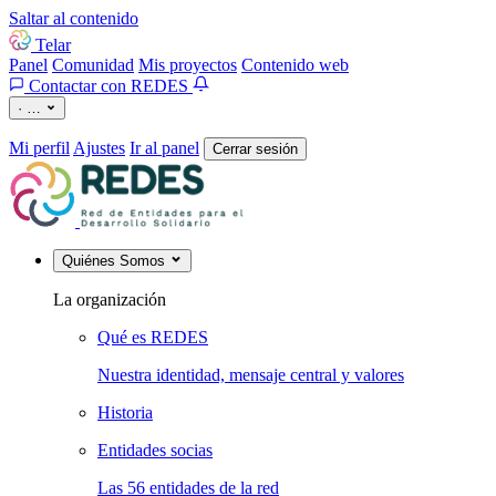
Saltar al contenido
Telar
Panel
Comunidad
Mis proyectos
Contenido web
Contactar con REDES
·
…
Mi perfil
Ajustes
Ir al panel
Cerrar sesión
Quiénes Somos
La organización
Qué es REDES
Nuestra identidad, mensaje central y valores
Historia
Entidades socias
Las 56 entidades de la red