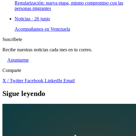
Regularización: nueva etapa, mismo compromiso con las
personas migrantes
Noticias · 26 junio
Acompañamos en Venezuela
Suscríbete
Recibe nuestras noticias cada mes en tu correo.
Apuntarme
Comparte
X / Twitter
Facebook
LinkedIn
Email
Sigue leyendo