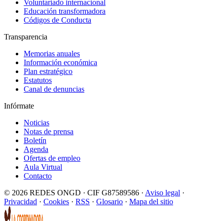
Voluntariado internacional
Educación transformadora
Códigos de Conducta
Transparencia
Memorias anuales
Información económica
Plan estratégico
Estatutos
Canal de denuncias
Infórmate
Noticias
Notas de prensa
Boletín
Agenda
Ofertas de empleo
Aula Virtual
Contacto
© 2026 REDES ONGD · CIF G87589586 ·
Aviso legal
·
Privacidad
·
Cookies
·
RSS
·
Glosario
·
Mapa del sitio