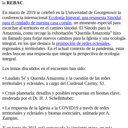
la
REBAC
.
En marzo de 2019 se celebró en la Universidad de Georgetown la
conferencia internacional
Ecología Integral: una respuesta Sinodal
para el cuidado de nuestra casa común
, un momento especial para
escuchar al territorio en el camino sinodal. El Sínodo para la
Amazonía, como recoge la exhortación “Querida Amazonia” hizo
un llamado para forjar nuevos caminos para la Iglesia y una ecología
integral, en los que destaca la
promoción de redes eclesiales
,
regionales y territoriales. En el actual contexto de la pandemia, estas
redes buscan una respuesta que integre la perspectiva de ecología
integral.
Los temas discutidos en el encuentro han sido:
• Laudato Si’ y Querida Amazonia y la cuestión de las redes
territoriales y eclesiales, a cargo del Cardenal Czerny, SJ.
• Crisis planetaria: desafíos y posibles respuestas en biomas clave,
moderada por el Dr. H. J. Schellnhuber.
• La respuesta de la Iglesia a la COVID19 a través de redes
territoriales y eclesiales y biomas esenciales, animada por A.
Zampini.
Y en junio de 2021 está convocada la siguiente etapa, en esta