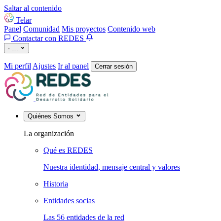
Saltar al contenido
Telar
Panel
Comunidad
Mis proyectos
Contenido web
Contactar con REDES
·
…
Mi perfil
Ajustes
Ir al panel
Cerrar sesión
Quiénes Somos
La organización
Qué es REDES
Nuestra identidad, mensaje central y valores
Historia
Entidades socias
Las 56 entidades de la red