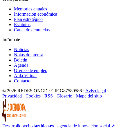
Memorias anuales
Información económica
Plan estratégico
Estatutos
Canal de denuncias
Infórmate
Noticias
Notas de prensa
Boletín
Agenda
Ofertas de empleo
Aula Virtual
Contacto
© 2026 REDES ONGD · CIF G87589586 ·
Aviso legal
·
Privacidad
·
Cookies
·
RSS
·
Glosario
·
Mapa del sitio
Desarrollo web
startidea.es
· agencia de innovación social
↗