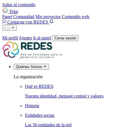
Saltar al contenido
Telar
Panel
Comunidad
Mis proyectos
Contenido web
Contactar con REDES
·
…
Mi perfil
Ajustes
Ir al panel
Cerrar sesión
Quiénes Somos
La organización
Qué es REDES
Nuestra identidad, mensaje central y valores
Historia
Entidades socias
Las 56 entidades de la red