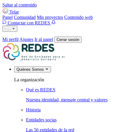
Saltar al contenido
Telar
Panel
Comunidad
Mis proyectos
Contenido web
Contactar con REDES
·
…
Mi perfil
Ajustes
Ir al panel
Cerrar sesión
Quiénes Somos
La organización
Qué es REDES
Nuestra identidad, mensaje central y valores
Historia
Entidades socias
Las 56 entidades de la red