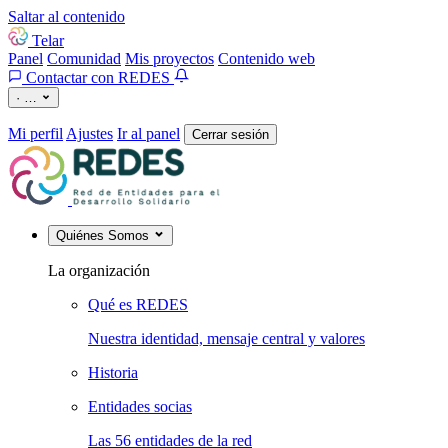
Saltar al contenido
Telar
Panel
Comunidad
Mis proyectos
Contenido web
Contactar con REDES
·
…
Mi perfil
Ajustes
Ir al panel
Cerrar sesión
Quiénes Somos
La organización
Qué es REDES
Nuestra identidad, mensaje central y valores
Historia
Entidades socias
Las 56 entidades de la red