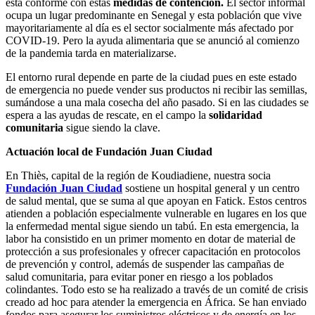
está conforme con estas
medidas de contención.
El sector informal
ocupa un lugar predominante en Senegal y esta población que vive
mayoritariamente al día es el sector socialmente más afectado por
COVID-19. Pero la ayuda alimentaria que se anunció al comienzo
de la pandemia tarda en materializarse.
El entorno rural depende en parte de la ciudad pues en este estado
de emergencia no puede vender sus productos ni recibir las semillas,
sumándose a una mala cosecha del año pasado. Si en las ciudades se
espera a las ayudas de rescate, en el campo la
solidaridad
comunitaria
sigue siendo la clave.
Actuación local de Fundación Juan Ciudad
En Thiès, capital de la región de Koudiadiene, nuestra socia
Fundación Juan Ciudad
sostiene un hospital general y un centro
de salud mental, que se suma al que apoyan en Fatick. Estos centros
atienden a población especialmente vulnerable en lugares en los que
la enfermedad mental sigue siendo un tabú. En esta emergencia, la
labor ha consistido en un primer momento en dotar de material de
protección a sus profesionales y ofrecer capacitación en protocolos
de prevención y control, además de suspender las campañas de
salud comunitaria, para evitar poner en riesgo a los poblados
colindantes. Todo esto se ha realizado a través de un comité de crisis
creado ad hoc para atender la emergencia en África. Se han enviado
fondos para asegurar los suministros eléctricos y de energía en los