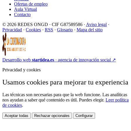
Ofertas de empleo
Aula Virtual
Contacto
© 2026 REDES ONGD · CIF G87589586 ·
Aviso legal
·
Privacidad
·
Cookies
·
RSS
·
Glosario
·
Mapa del sitio
Desarrollo web
startidea.es
· agencia de innovación social
↗
Privacidad y cookies
Usamos cookies para mejorar tu experiencia
Las técnicas son necesarias para que la web funcione. Las analíticas
nos ayudan a saber qué contenido es útil. Puedes elegir.
Leer política
de cookies
.
Aceptar todas
Rechazar opcionales
Configurar