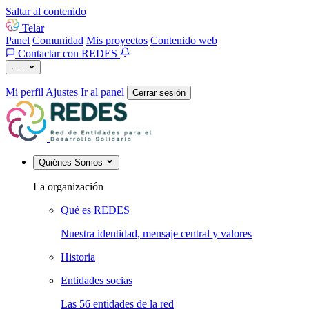
Saltar al contenido
Telar
Panel
Comunidad
Mis proyectos
Contenido web
Contactar con REDES
·
…
Mi perfil
Ajustes
Ir al panel
Cerrar sesión
Quiénes Somos
La organización
Qué es REDES
Nuestra identidad, mensaje central y valores
Historia
Entidades socias
Las 56 entidades de la red