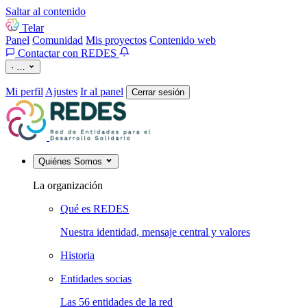
Saltar al contenido
Telar
Panel
Comunidad
Mis proyectos
Contenido web
Contactar con REDES
·
…
Mi perfil
Ajustes
Ir al panel
Cerrar sesión
Quiénes Somos
La organización
Qué es REDES
Nuestra identidad, mensaje central y valores
Historia
Entidades socias
Las 56 entidades de la red