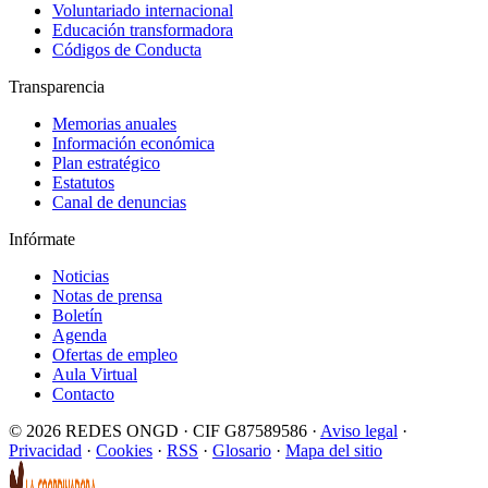
Voluntariado internacional
Educación transformadora
Códigos de Conducta
Transparencia
Memorias anuales
Información económica
Plan estratégico
Estatutos
Canal de denuncias
Infórmate
Noticias
Notas de prensa
Boletín
Agenda
Ofertas de empleo
Aula Virtual
Contacto
© 2026 REDES ONGD · CIF G87589586 ·
Aviso legal
·
Privacidad
·
Cookies
·
RSS
·
Glosario
·
Mapa del sitio