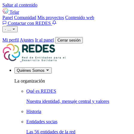
Saltar al contenido
Telar
Panel
Comunidad
Mis proyectos
Contenido web
Contactar con REDES
·
…
Mi perfil
Ajustes
Ir al panel
Cerrar sesión
Quiénes Somos
La organización
Qué es REDES
Nuestra identidad, mensaje central y valores
Historia
Entidades socias
Las 56 entidades de la red