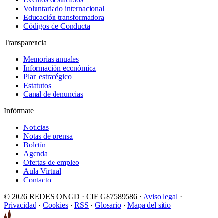
Voluntariado internacional
Educación transformadora
Códigos de Conducta
Transparencia
Memorias anuales
Información económica
Plan estratégico
Estatutos
Canal de denuncias
Infórmate
Noticias
Notas de prensa
Boletín
Agenda
Ofertas de empleo
Aula Virtual
Contacto
© 2026 REDES ONGD · CIF G87589586 ·
Aviso legal
·
Privacidad
·
Cookies
·
RSS
·
Glosario
·
Mapa del sitio