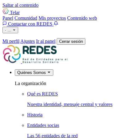
Saltar al contenido
Telar
Panel
Comunidad
Mis proyectos
Contenido web
Contactar con REDES
·
…
Mi perfil
Ajustes
Ir al panel
Cerrar sesión
Quiénes Somos
La organización
Qué es REDES
Nuestra identidad, mensaje central y valores
Historia
Entidades socias
Las 56 entidades de la red