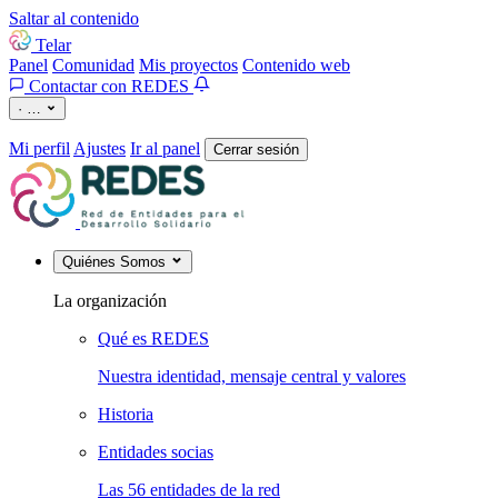
Saltar al contenido
Telar
Panel
Comunidad
Mis proyectos
Contenido web
Contactar con REDES
·
…
Mi perfil
Ajustes
Ir al panel
Cerrar sesión
Quiénes Somos
La organización
Qué es REDES
Nuestra identidad, mensaje central y valores
Historia
Entidades socias
Las 56 entidades de la red