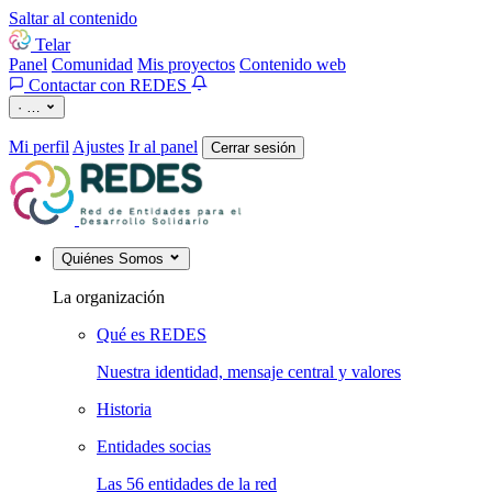
Saltar al contenido
Telar
Panel
Comunidad
Mis proyectos
Contenido web
Contactar con REDES
·
…
Mi perfil
Ajustes
Ir al panel
Cerrar sesión
Quiénes Somos
La organización
Qué es REDES
Nuestra identidad, mensaje central y valores
Historia
Entidades socias
Las 56 entidades de la red