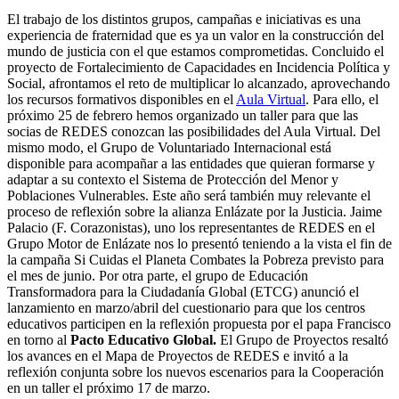
El trabajo de los distintos grupos, campañas e iniciativas es una
experiencia de fraternidad que es ya un valor en la construcción del
mundo de justicia con el que estamos comprometidas. Concluido el
proyecto de Fortalecimiento de Capacidades en Incidencia Política y
Social, afrontamos el reto de multiplicar lo alcanzado, aprovechando
los recursos formativos disponibles en el
Aula Virtual
. Para ello, el
próximo 25 de febrero hemos organizado un taller para que las
socias de REDES conozcan las posibilidades del Aula Virtual. Del
mismo modo, el Grupo de Voluntariado Internacional está
disponible para acompañar a las entidades que quieran formarse y
adaptar a su contexto el Sistema de Protección del Menor y
Poblaciones Vulnerables. Este año será también muy relevante el
proceso de reflexión sobre la alianza Enlázate por la Justicia. Jaime
Palacio (F. Corazonistas), uno los representantes de REDES en el
Grupo Motor de Enlázate nos lo presentó teniendo a la vista el fin de
la campaña Si Cuidas el Planeta Combates la Pobreza previsto para
el mes de junio. Por otra parte, el grupo de Educación
Transformadora para la Ciudadanía Global (ETCG) anunció el
lanzamiento en marzo/abril del cuestionario para que los centros
educativos participen en la reflexión propuesta por el papa Francisco
en torno al
Pacto Educativo Global.
El Grupo de Proyectos resaltó
los avances en el Mapa de Proyectos de REDES e invitó a la
reflexión conjunta sobre los nuevos escenarios para la Cooperación
en un taller el próximo 17 de marzo.