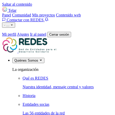
Saltar al contenido
Telar
Panel
Comunidad
Mis proyectos
Contenido web
Contactar con REDES
·
…
Mi perfil
Ajustes
Ir al panel
Cerrar sesión
Quiénes Somos
La organización
Qué es REDES
Nuestra identidad, mensaje central y valores
Historia
Entidades socias
Las 56 entidades de la red