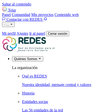
Saltar al contenido
Telar
Panel
Comunidad
Mis proyectos
Contenido web
Contactar con REDES
·
…
Mi perfil
Ajustes
Ir al panel
Cerrar sesión
Quiénes Somos
La organización
Qué es REDES
Nuestra identidad, mensaje central y valores
Historia
Entidades socias
Las 56 entidades de la red