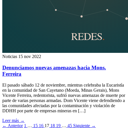
Noticias
15 nov 2022
Denunciamos nuevas amenazas hacia Mons.
Ferreira
El pasado sábado 12 de noviembre, mientras celebraba la Eucaristía
en la comunidad de San Cayetano (Moeda, Minas Gerais), Mons
Vicente Ferreira, redentorista, sufrió nuevas amenazas de muerte por
parte de varias personas armadas. Dom Vicente viene defendiendo a
las comunidades afectadas por la contaminación y violación de
DDHH por parte de empresas mineras en […]
Leer más
→
← Anterior
1
…
15
16
17
18
19
…
45
Siguiente →