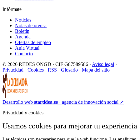
Infórmate
Noticias
Notas de prensa
Boletín
Agenda
Ofertas de empleo
Aula Virtual
Contacto
© 2026 REDES ONGD · CIF G87589586 ·
Aviso legal
·
Privacidad
·
Cookies
·
RSS
·
Glosario
·
Mapa del sitio
Desarrollo web
startidea.es
· agencia de innovación social
↗
Privacidad y cookies
Usamos cookies para mejorar tu experiencia
Las técnicas son necesarias para que la web funcione. Las analíticas