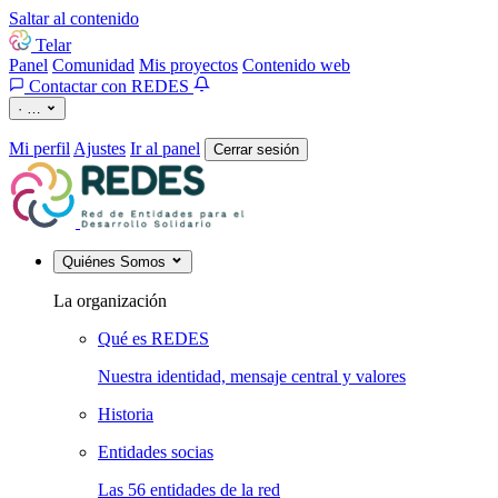
Saltar al contenido
Telar
Panel
Comunidad
Mis proyectos
Contenido web
Contactar con REDES
·
…
Mi perfil
Ajustes
Ir al panel
Cerrar sesión
Quiénes Somos
La organización
Qué es REDES
Nuestra identidad, mensaje central y valores
Historia
Entidades socias
Las 56 entidades de la red