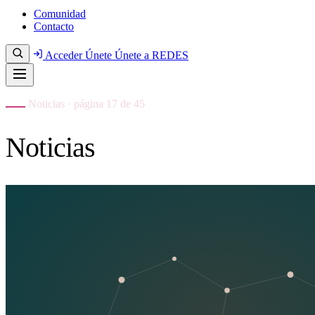
Comunidad
Contacto
Acceder
Únete
Únete a REDES
Noticias · página 17 de 45
Noticias