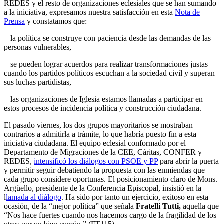
REDES y el resto de organizaciones eclesiales que se han sumando
a la iniciativa, expresamos nuestra satisfacción en esta
Nota de
Prensa
y constatamos que:
+ la política se construye con paciencia desde las demandas de las
personas vulnerables,
+ se pueden lograr acuerdos para realizar transformaciones justas
cuando los partidos políticos escuchan a la sociedad civil y superan
sus luchas partidistas,
+ las organizaciones de Iglesia estamos llamadas a participar en
estos procesos de incidencia política y construcción ciudadana.
El pasado viernes, los dos grupos mayoritarios se mostraban
contrarios a admitirla a trámite, lo que habría puesto fin a esta
iniciativa ciudadana. El equipo eclesial conformado por el
Departamento de Migraciones de la CEE, Cáritas, CONFER y
REDES,
intensificó los diálogos con PSOE y PP
para abrir la puerta
y permitir seguir debatiendo la propuesta con las enmiendas que
cada grupo considere oportunas. El posicionamiento claro de Mons.
Argüello, presidente de la Conferencia Episcopal, insistió en la
l
lamada al diálogo
. Ha sido por tanto un ejercicio, exitoso en esta
ocasión, de la “mejor política” que señala
Fratelli Tutti,
aquella que
“Nos hace fuertes cuando nos hacemos cargo de la fragilidad de los