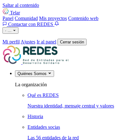
Saltar al contenido
Telar
Panel
Comunidad
Mis proyectos
Contenido web
Contactar con REDES
·
…
Mi perfil
Ajustes
Ir al panel
Cerrar sesión
Quiénes Somos
La organización
Qué es REDES
Nuestra identidad, mensaje central y valores
Historia
Entidades socias
Las 56 entidades de la red