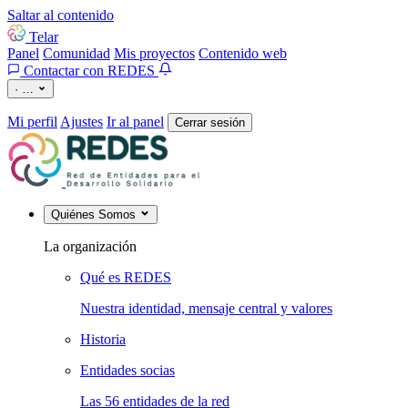
Saltar al contenido
Telar
Panel
Comunidad
Mis proyectos
Contenido web
Contactar con REDES
·
…
Mi perfil
Ajustes
Ir al panel
Cerrar sesión
Quiénes Somos
La organización
Qué es REDES
Nuestra identidad, mensaje central y valores
Historia
Entidades socias
Las 56 entidades de la red