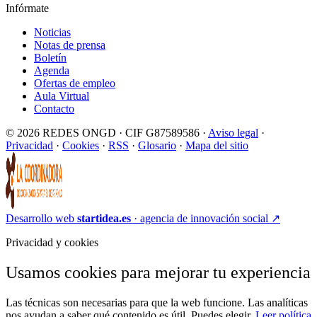
Infórmate
Noticias
Notas de prensa
Boletín
Agenda
Ofertas de empleo
Aula Virtual
Contacto
© 2026 REDES ONGD · CIF G87589586 ·
Aviso legal
·
Privacidad
·
Cookies
·
RSS
·
Glosario
·
Mapa del sitio
Desarrollo web
startidea.es
· agencia de innovación social
↗
Privacidad y cookies
Usamos cookies para mejorar tu experiencia
Las técnicas son necesarias para que la web funcione. Las analíticas
nos ayudan a saber qué contenido es útil. Puedes elegir.
Leer política