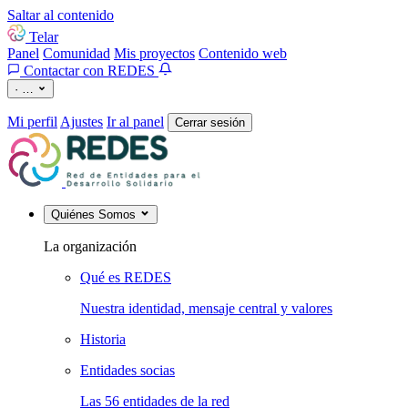
Saltar al contenido
Telar
Panel
Comunidad
Mis proyectos
Contenido web
Contactar con REDES
·
…
Mi perfil
Ajustes
Ir al panel
Cerrar sesión
Quiénes Somos
La organización
Qué es REDES
Nuestra identidad, mensaje central y valores
Historia
Entidades socias
Las 56 entidades de la red